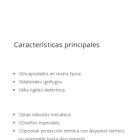
Características principales

Encapsulados en resina Epoxi.

Materiales ignífugos.

Alta rigidez dieléctrica.

Gran robustez mecánica.

Diseños especiales.

Opcional: protección térmica con disyuntor térmico
no rearmable hasta desconexión.